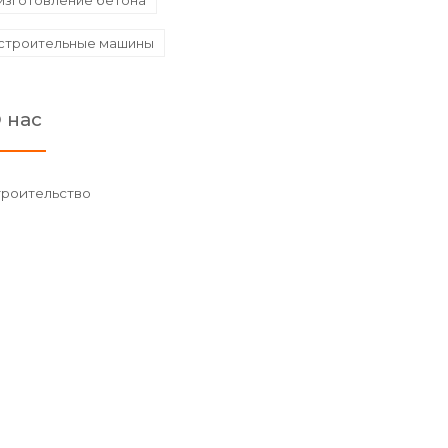
изготовление бетона
строительные машины
 нас
троительство