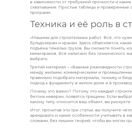
в зависимости от требуемой прочности и какие
схватывания. Простые таблицы и проверенные 
программ.
Техника и её роль в 
«Машины для строительных работ: Всё, что нужн
бульдозерам и кранам. Здесь объясняется, какая 
подъёма тяжёлых грузов. Вы сможете понять, ког
мини‑кранов. Всё написано без технического жа
выбрать.
Третий материал – «Важные разновидности стро
между жилыми, коммерческими и промышленным
правильно подобрать материалы, технику и бюд
подход к фундаменту в жилом доме и в произво
Почему это важно? Потому что каждый строител
бетона неверен, появятся трещины. Если выбрать
какому типу относится ваш объект, вы рискуете
Итог: прочитав эти три статьи, вы получите чёт
арендовать и какие особенности учитывать в за
словами, без лишних теорий, чтобы вы могли ср