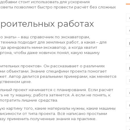
 добавки стоит использовать для ускорения
советы позволяют быстро провести расчёт без сложных
строительных работах
о знать» – ваш справочник по экскаваторам,
техника подходит для земляных работ, а какая – для
да арендовать мини‑экскаватор, а когда хватит
ргона, чтобы даже новичок понял, какую машину
ительных проектов». Он рассказывает о различиях
и объектами. Знание специфики проекта помогает
жет. Автор делится реальными примерами, как меняется
дственном цехе.
ьный проект начинается с планирования. Если расчёт
 не ту машину, работа затянется. А если не понять, к
 потратить лишние средства.
кую картину того, какие материалы нужны, какие машины
висимости от типа проекта. Всё написано простыми
азу применить полученные знания на практике.