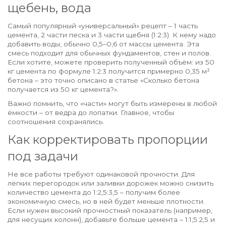
щебень, вода
Самый популярный «универсальный» рецепт – 1 часть
цемента, 2 части песка и 3 части щебня (1:2:3). К нему надо
добавить воды, обычно 0,5–0,6 от массы цемента. Эта
смесь подходит для обычных фундаментов, стен и полов.
Если хотите, можете проверить полученный объём: из 50
кг цемента по формуле 1:2:3 получится примерно 0,35 м³
бетона – это точно описано в статье «Сколько бетона
получается из 50 кг цемента?».
Важно помнить, что «части» могут быть измерены в любой
ёмкости – от ведра до лопатки. Главное, чтобы
соотношения сохранялись.
Как корректировать пропорции
под задачи
Не все работы требуют одинаковой прочности. Для
лёгких перегородок или заливки дорожек можно снизить
количество цемента до 1:2,5:3,5 – получим более
экономичную смесь, но в ней будет меньше плотности.
Если нужен высокий прочностный показатель (например,
для несущих колонн), добавьте больше цемента – 1:1,5:2,5 и