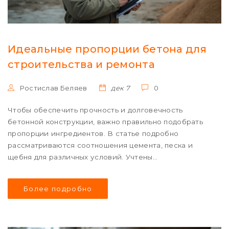
Идеальные пропорции бетона для
строительства и ремонта
Ростислав Беляев
дек 7
0
Чтобы обеспечить прочность и долговечность
бетонной конструкции, важно правильно подобрать
пропорции ингредиентов. В статье подробно
рассматриваются соотношения цемента, песка и
щебня для различных условий. Учтены
специфические потребности разных строительных
проектов. Приведены практические советы по
Более подробно
замешиванию и применению бетона. Узнайте, как
выбрать оптимальные пропорции для вашего проекта,
избегая распространённых ошибок.