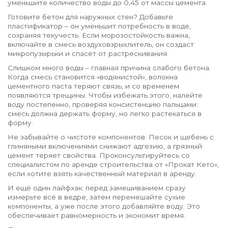
уменьшите количество воды до 0,45 от массы цемента.
Готовите бетон для наружных стен? Добавьте
пластификатор – он уменьшит потребность в воде,
сохраняя текучесть. Если морозостойкость важна,
включайте в смесь воздуховзрыхлитель, он создаст
микропузырьки и спасёт от растрескивания.
Слишком много воды – главная причина слабого бетона.
Когда смесь становится «водянистой», волокна
цементного паста теряют связь, и со временем
появляются трещины. Чтобы избежать этого, налейте
воду постепенно, проверяя консистенцию пальцами:
смесь должна держать форму, но легко растекаться в
форму.
Не забывайте о чистоте компонентов. Песок и щебень с
глиняными включениями снижают адгезию, а грязный
цемент теряет свойства. Проконсультируйтесь со
специалистом по аренде строительства от «Прокат Кето»,
если хотите взять качественный материал в аренду.
И ещё один лайфхак: перед замешиванием сразу
измерьте всё в ведре, затем перемешайте сухие
компоненты, а уже после этого добавляйте воду. Это
обеспечивает равномерность и экономит время.