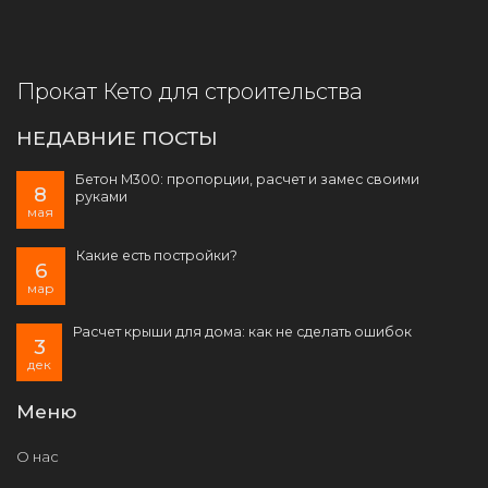
Прокат Кето для строительства
НЕДАВНИЕ ПОСТЫ
Бетон М300: пропорции, расчет и замес своими
8
руками
мая
Какие есть постройки?
6
мар
Расчет крыши для дома: как не сделать ошибок
3
дек
Меню
О нас