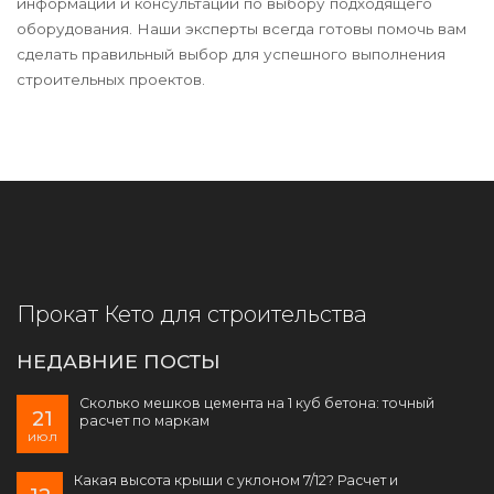
информации и консультации по выбору подходящего
оборудования. Наши эксперты всегда готовы помочь вам
сделать правильный выбор для успешного выполнения
строительных проектов.
Прокат Кето для строительства
НЕДАВНИЕ ПОСТЫ
Сколько мешков цемента на 1 куб бетона: точный
21
расчет по маркам
июл
Какая высота крыши с уклоном 7/12? Расчет и