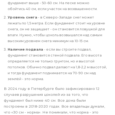
фундамент выше - 50-60 см. На песке можно
обойтись 40 см, если участок на возвышенности.
Уровень снега
- в Северо-Западе снег может
лежать по 1,5 метра. Если фундамент стоит на уровне
снега, он не защищает - он становится ловушкой для
влаги. Нужно, чтобы цоколь возвышался над самым
высоким уровнем снега минимум на 10-15 см.
Наличие подвала
- если вы строите подвал,
фундамент становится стеной подвала. Его высота
определяется не только грунтом, но и высотой
потолков. Обычно подвал делают на 1,8-2,2 м высотой,
и тогда фундамент поднимается на 70-90 см над
землёй - это норма.
В 2024 году в Петербурге было зафиксировано 12
случаев разрушения цоколей из-за того, что
фундамент был ниже 40 см. Все дома были
построены в 2018-2020 годах. Все владельцы думали,
что «30 см - норма». Не понимали, что норма - это