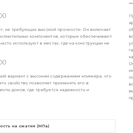
00
П
а
от, не требующих высокой прочности. Он включает
о
ополнительных компонентов, которые обеспечивают
в
часто используют в местах, где на конструкции не
у
г
к
00
О
и
кий вариант с высоким содержанием клинкера, что
п
это свойство позволяет применять его в
в
менты домов, где требуется надежность и
в
п
ость на сжатие (МПа)