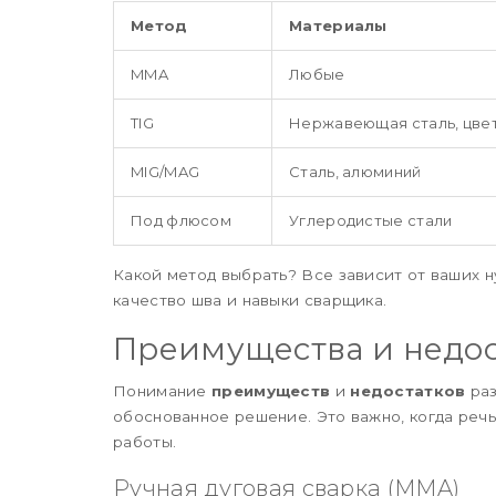
Метод
Материалы
MMA
Любые
TIG
Нержавеющая сталь, цве
MIG/MAG
Сталь, алюминий
Под флюсом
Углеродистые стали
Какой метод выбрать? Все зависит от ваших н
качество шва и навыки сварщика.
Преимущества и недос
Понимание
преимуществ
и
недостатков
раз
обоснованное решение. Это важно, когда реч
работы.
Ручная дуговая сварка (MMA)