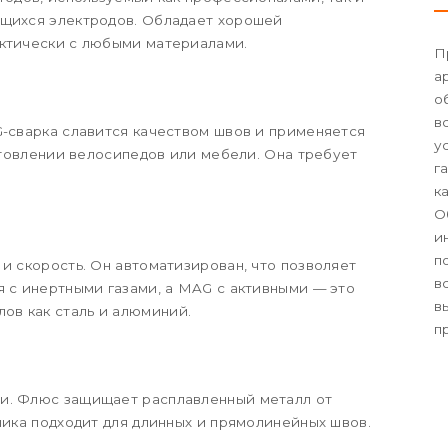
ящихся электродов. Обладает хорошей
актически с любыми материалами.
П
а
о
в
G-сварка славится качеством швов и применяется
у
готовлении велосипедов или мебели. Она требует
г
к
О
и
п
и скорость. Он автоматизирован, что позволяет
в
я с инертными газами, а MAG с активными — это
в
ов как сталь и алюминий.
п
и. Флюс защищает расплавленный металл от
ника подходит для длинных и прямолинейных швов.