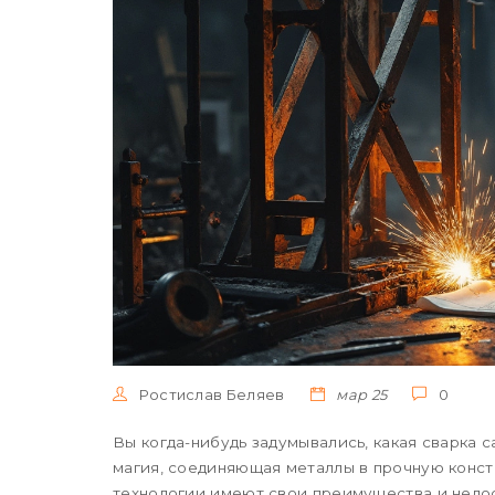
Ростислав Беляев
мар 25
0
Вы когда-нибудь задумывались, какая сварка 
магия, соединяющая металлы в прочную конст
технологии имеют свои преимущества и недост