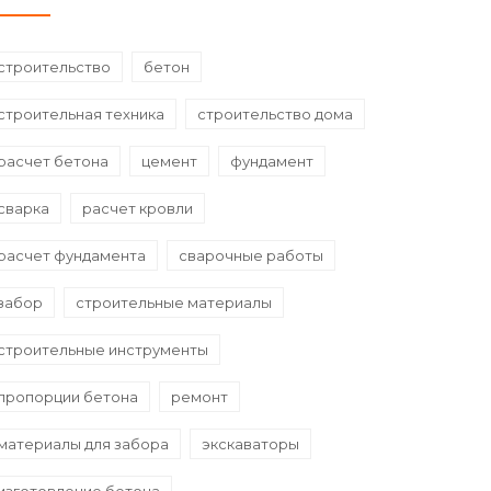
строительство
бетон
строительная техника
строительство дома
расчет бетона
цемент
фундамент
сварка
расчет кровли
расчет фундамента
сварочные работы
забор
строительные материалы
строительные инструменты
пропорции бетона
ремонт
материалы для забора
экскаваторы