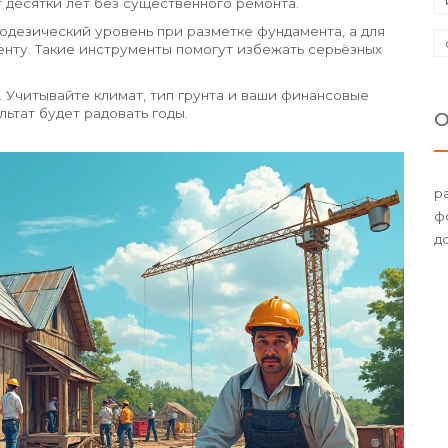
 десятки лет без существенного ремонта.
еодезический уровень при разметке фундамента, а для
нту. Такие инструменты помогут избежать серьёзных
н. Учитывайте климат, тип грунта и ваши финансовые
ьтат будет радовать годы.
О
р
ф
д