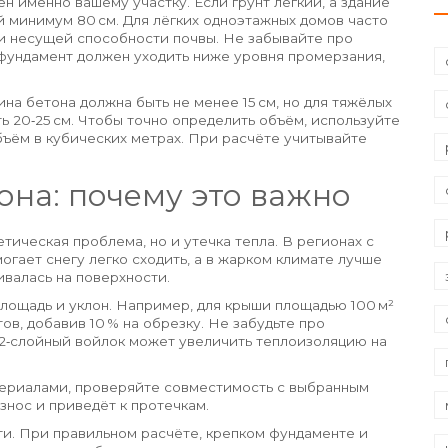
н именно вашему участку. Если грунт лёгкий, а здание
 минимум 80 см. Для лёгких одноэтажных домов часто
рки несущей способности почвы. Не забывайте про
 фундамент должен уходить ниже уровня промерзания,
на бетона должна быть не менее 15 см, но для тяжёлых
ть 20‑25 см. Чтобы точно определить объём, используйте
бъём в кубических метрах. При расчёте учитывайте
она: почему это важно
етическая проблема, но и утечка тепла. В регионах с
огает снегу легко сходить, а в жарком климате лучше
ивалась на поверхности.
лощадь и уклон. Например, для крыши площадью 100 м²
ов, добавив 10 % на обрезку. Не забудьте про
 2‑слойный войлок может увеличить теплоизоляцию на
ериалами, проверяйте совместимость с выбранным
нос и приведёт к протечкам.
ти. При правильном расчёте, крепком фундаменте и