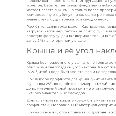
Первый шаг – понять, какой тип фундамента нуже
тяжёлое, берите ленточный фундамент глубиной
хватает пласта в 60 см, но только после прове
«заморозочную глубину» – в холодных регионах
иначе стены будут трескаться каждую весну.
Расчёт толщины тоже важен. Как правило, толщи
нагрузок (например, бетонные плиты) лучше взя
простую формулу: длина × ширина × толщина = о
запас 5 % на потери при укладке.
Крыша и её угол накл
Крыша без правильного угла – это не только эст
обильными снегопадами угол наклона 30‑35° пом
15‑20°, чтобы вода быстрее стекала и не задерж
При выборе профлиста для крыши учитывайте п
с уклоном 25° понадобится примерно 120 м² лист
дополнительный слой изоляции – в этом случае
15 % без значительных расходов.
Если планируете покрыть крышу битумными мат
профлистом. Неправильный материал ускорит из
Помимо техники, стоит подумать о долговечнос