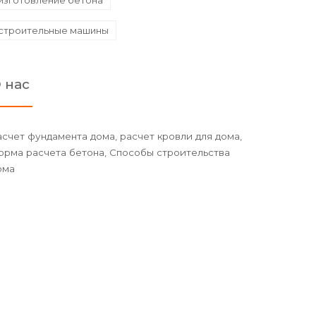
изготовление бетона
строительные машины
 нас
асчет фундамента дома, расчет кровли для дома,
орма расчета бетона, Способы строительства
ома