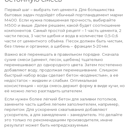
Первый шаг – выбрать тип цемента. Для большинства
бытовых задач подойдёт обычный портландцемент марки
М400. Если нужна повышенная прочность, выбирайте
М500 и выше. Далее решаем, какой будет соотношение
компонентов. Самый простой рецепт – 1 часть цемента, 2
части песка, 3 части щебня и вода в количестве 0,5‑0,6
части от цементного объёма. Песок должен быть чистым,
без глины и органики, а щебень – фракции 5‑20 мм.
Важно всё перемешать в правильном порядке. Сначала
сухие смеси (цемент, песок, щебень) тщательно
перемешивают до однородного цвета. Затем постепенно
добавляют воду, продолжая перемешивание. Слишком
быстрый набор воды сделает бетон «водянистым», а её
недостаток – жидким и слабым. Оптимальная
консистенция – когда смесь держит форму в виде кучи, но
её можно легко разгладить шпателем.
Если нужен более лёгкий бетон для заливки потолков,
замените часть щебня лёгким заполнителем, например,
перлитом. Для ускорения схватывания добавляют
ускоритель, а для замедления – замедлитель. Но делайте
это только по рекомендациям производителя, иначе
результат может быть непредсказуемым.