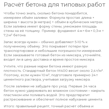
Расчёт бетона для типовых работ
Чтобы точно знать, сколько бетона понадобится,
измеряем объём заливки. Формула простая: длина ×
ширина × высота (в метрах) = объём в кубических метрах.
Если заливка имеет форму стены, умножаем площадь
стены на её толщину. Пример: фундамент 4 м × 6 м × 0,3 м =
7,2 м³ бетона.
Запас всегда нужен – обычно добавляют 5‑10 % к
полученному объёму. Это покрывает потери при
транспортировке и небольшие погрешности измерений.
Если заказываете готовый бетон из миксера, уточняйте,
входит ли в цену доставка и время простоя миксера.
Учтите, что разные марки бетона имеют разную
плотность. Стандартный бетон М400 весит около 2,4 т/м³.
Поэтому, если нужен 10 м³, подготовьте примерно 24 т
цементного раствора, учитывая загрузку миксера.
После заливки не забудьте про уход. Первые 24 часа
бетон нужно удерживать во влажном состоянии – накрыть
пластиком или поливать водой. Это предотвратит
растрескивание и обеспечит полное набухание цемента.
Итого: правильный рецепт, точный расчёт объёма и