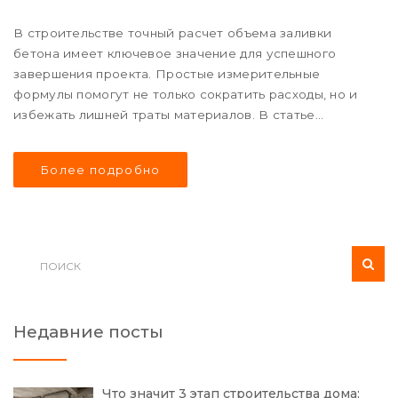
В строительстве точный расчет объема заливки
бетона имеет ключевое значение для успешного
завершения проекта. Простые измерительные
формулы помогут не только сократить расходы, но и
избежать лишней траты материалов. В статье
рассматриваются различные методы определения
объема на практике, с учетом особенностей
Более подробно
применяемых конструкций. Обеспечение нужной
пропорции бетона помогает предотвратить трещины
и увеличивает долговечность строения.
Недавние посты
Что значит 3 этап строительства дома: