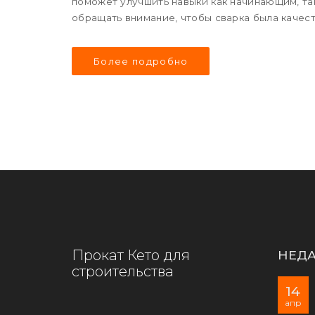
поможет улучшить навыки как начинающим, так
обращать внимание, чтобы сварка была качес
Более подробно
Прокат Кето для
НЕДА
строительства
14
апр