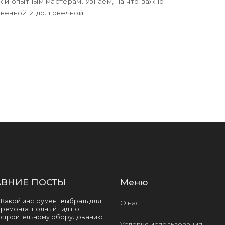
 и опытным мастерам. Узнаем, на что важно
твенной и долговечной.
ВНИЕ ПОСТЫ
Меню
Какой инструмент выбрать для
О нас
ремонта: полный гид по
строительному оборудованию
Условия использования