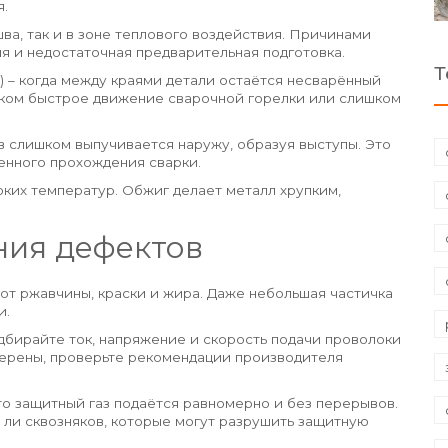
я.
шва, так и в зоне теплового воздействия. Причинами
 и недостаточная предварительная подготовка.
Т
) – когда между краями детали остаётся несварённый
шком быстрое движение сварочной горелки или слишком
в слишком выпучивается наружу, образуя выступы. Это
енного прохождения сварки.
ких температур. Обжиг делает металл хрупким,
ния дефектов
 от ржавчины, краски и жира. Даже небольшая частичка
и.
бирайте ток, напряжение и скорость подачи проволоки
верены, проверьте рекомендации производителя
что защитный газ подаётся равномерно и без перерывов.
 ли сквозняков, которые могут разрушить защитную