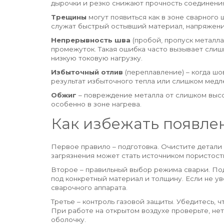
дырочки и резко снижают прочность соединени
Трещины
могут появиться как в зоне сварного 
служат быстрый остывший материал, напряжения
Непрерывность шва
(пробой, пропуск металла
промежуток. Такая ошибка часто вызывает сли
низкую токовую нагрузку.
Избыточный отлив
(переплавление) – когда шо
результат избыточного тепла или слишком медл
Обжиг
– повреждение металла от слишком высо
особенно в зоне нагрева.
Как избежать появле
Первое правило – подготовка. Очистите детали
загрязнения может стать источником пористост
Второе – правильный выбор режима сварки. Под
под конкретный материал и толщину. Если не у
сварочного аппарата.
Третье – контроль газовой защиты. Убедитесь, 
При работе на открытом воздухе проверьте, нет
оболочку.