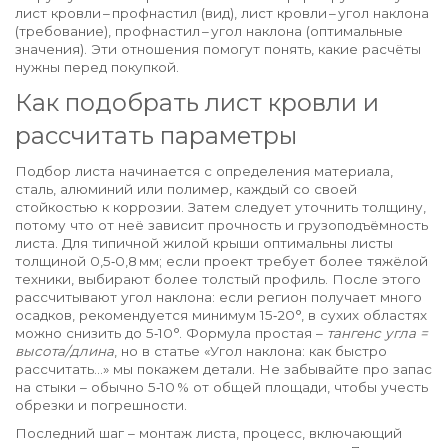
лист кровли – профнастил (вид), лист кровли – угол наклона
(требование), профнастил – угол наклона (оптимальные
значения). Эти отношения помогут понять, какие расчёты
нужны перед покупкой.
Как подобрать лист кровли и
рассчитать параметры
Подбор листа начинается с определения
материала
,
сталь, алюминий или полимер, каждый со своей
стойкостью к коррозии
. Затем следует уточнить
толщину
,
потому что от неё зависит прочность и грузоподъёмность
листа
. Для типичной жилой крыши оптимальны листы
толщиной 0,5‑0,8 мм; если проект требует более тяжёлой
техники, выбирают более толстый профиль. После этого
рассчитывают угол наклона: если регион получает много
осадков, рекомендуется минимум 15‑20°, в сухих областях
можно снизить до 5‑10°. Формула простая –
тангенс угла =
высота/длина
, но в статье «Угол наклона: как быстро
рассчитать…» мы покажем детали. Не забывайте про запас
на стыки – обычно 5‑10 % от общей площади, чтобы учесть
обрезки и погрешности.
Последний шаг –
монтаж листа
,
процесс, включающий