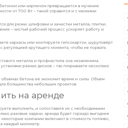
с бетоном или кирпичом превращается в мучение.
ости от 700 Вт – такой справится и с мелкими
ся для резки, шлифовки и зачистки металла, плитки,
ения – чистый рабочий процесс ускоряет работу и
раете каркасы или монтируете гипсокартон, шуруповёрт
ь с регуляцией крутящего момента, чтобы не порвать
истового металла и профнастила она незаменима.
становки разных дисков – так покрываете несколько
х объёмах бетона её экономит время и силы. Объём
 для большинства небольших проектов.
мить на аренде
руете выполнить, и сопоставьте их с необходимыми
лько разовые задачи, аренда будет гораздо выгоднее
: некоторые компании включают в стоимость топливо,
за каждый километр.