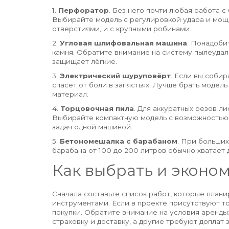
1.
Перфоратор
. Без него почти любая работа 
Выбирайте модель с регулировкой удара и мощн
отверстиями, и с крупными робинами.
2.
Угловая шлифовальная машина
. Понадобит
камня. Обратите внимание на систему пылеудал
защищает лёгкие.
3.
Электрический шуруповёрт
. Если вы соби
спасёт от боли в запястьях. Лучше брать модел
материал.
4.
Торцовочная пила
. Для аккуратных резов л
Выбирайте компактную модель с возможностью у
задач одной машиной.
5.
Бетономешалка с барабаном
. При больши
барабана от 100 до 200 литров обычно хватает
Как выбрать и эконо
Сначала составьте список работ, которые плани
инструментами. Если в проекте присутствуют то
покупки. Обратите внимание на условия аренды
страховку и доставку, а другие требуют доплат 