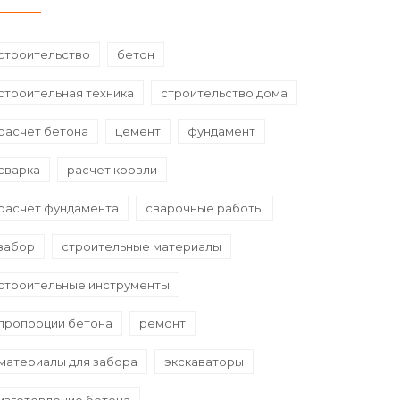
строительство
бетон
строительная техника
строительство дома
расчет бетона
цемент
фундамент
сварка
расчет кровли
расчет фундамента
сварочные работы
забор
строительные материалы
строительные инструменты
пропорции бетона
ремонт
материалы для забора
экскаваторы