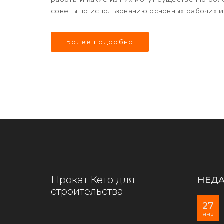
советы по использованию основных рабочих и
Более подробно
Прокат Кето для
НЕДА
строительства
27
янв