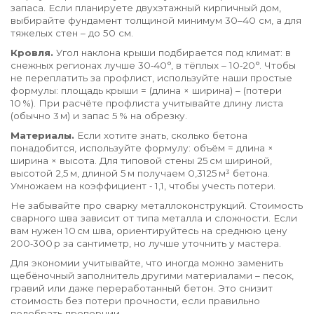
запаса. Если планируете двухэтажный кирпичный дом,
выбирайте фундамент толщиной минимум 30–40 см, а для
тяжелых стен – до 50 см.
Кровля.
Угол наклона крыши подбирается под климат: в
снежных регионах лучше 30‑40°, в тёплых – 10‑20°. Чтобы
не переплатить за профлист, используйте наши простые
формулы: площадь крыши = (длина × ширина) – (потери
10 %). При расчёте профлиста учитывайте длину листа
(обычно 3 м) и запас 5 % на обрезку.
Материалы.
Если хотите знать, сколько бетона
понадобится, используйте формулу: объём = длина ×
ширина × высота. Для типовой стены 25 см шириной,
высотой 2,5 м, длиной 5 м получаем 0,3125 м³ бетона.
Умножаем на коэффициент ‑ 1,1, чтобы учесть потери.
Не забывайте про сварку металлоконструкций. Стоимость
сварного шва зависит от типа металла и сложности. Если
вам нужен 10 см шва, ориентируйтесь на среднюю цену
200‑300 р за сантиметр, но лучше уточнить у мастера.
Для экономии учитывайте, что иногда можно заменить
щебёночный заполнитель другими материалами – песок,
гравий или даже переработанный бетон. Это снизит
стоимость без потери прочности, если правильно
подобрать пропорции.