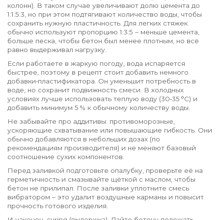
колонн). В таком случае увеличивают долю цемента до
1:1.5:3, но при этом подтягивают количество воды, чтобы
сохранить нужную пластичность. Для легких стяжек
обычно используют пропорцию 1:3:5 – меньше цемента,
больше песка, чтобы бетон был менее плотным, но всё
равно выдерживал нагрузку.
Если работаете в жаркую погоду, вода испаряется
быстрее, поэтому в рецепт стоит добавить немного
добавки‑пластификатора. Он уменьшит потребность в
воде, но сохранит подвижность смеси. В холодных
условиях лучше использовать теплую воду (30‑35 °C) и
добавить минимум 5 % к обычному количеству воды.
Не забывайте про аддитивы: противоморозные,
ускоряющие схватывание или повышающие гибкость. Они
обычно добавляются в небольших дозах (по
рекомендациям производителя) и не меняют базовый
соотношение сухих компонентов.
Перед заливкой подготовьте опалубку, проверьте её на
герметичность и смазывайте щёткой с маслом, чтобы
бетон не прилипал. После заливки уплотните смесь
вибратором – это удалит воздушные карманы и повысит
прочность готового изделия.
И наконец, curing (выдержка). Дайте бетону полежать