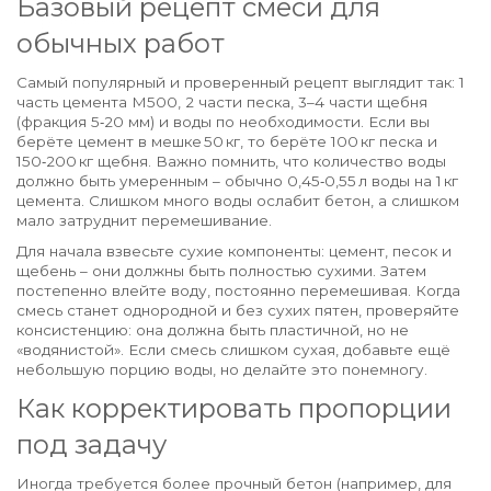
Базовый рецепт смеси для
обычных работ
Самый популярный и проверенный рецепт выглядит так: 1
часть цемента М500, 2 части песка, 3–4 части щебня
(фракция 5‑20 мм) и воды по необходимости. Если вы
берёте цемент в мешке 50 кг, то берёте 100 кг песка и
150‑200 кг щебня. Важно помнить, что количество воды
должно быть умеренным – обычно 0,45‑0,55 л воды на 1 кг
цемента. Слишком много воды ослабит бетон, а слишком
мало затруднит перемешивание.
Для начала взвесьте сухие компоненты: цемент, песок и
щебень – они должны быть полностью сухими. Затем
постепенно влейте воду, постоянно перемешивая. Когда
смесь станет однородной и без сухих пятен, проверяйте
консистенцию: она должна быть пластичной, но не
«водянистой». Если смесь слишком сухая, добавьте ещё
небольшую порцию воды, но делайте это понемногу.
Как корректировать пропорции
под задачу
Иногда требуется более прочный бетон (например, для