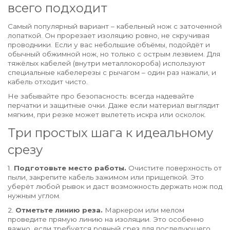
всего подходит
Самый популярный вариант – кабельный нож с заточенной
лопаткой. Он прорезает изоляцию ровно, не скручивая
проводники. Если у вас небольшие объёмы, подойдёт и
обычный обжимной нож, но только с острым лезвием. Для
тяжёлых кабелей (внутри металлокороба) используют
специальные кабелерезы с рычагом – один раз нажали, и
кабель отходит чисто.
Не забывайте про безопасность: всегда надевайте
перчатки и защитные очки. Даже если материал выглядит
мягким, при резке может вылететь искра или осколок.
Три простых шага к идеальному
срезу
1.
Подготовьте место работы.
Очистите поверхность от
пыли, закрепите кабель зажимом или прищепкой. Это
уберёт любой рывок и даст возможность держать нож под
нужным углом.
2.
Отметьте линию реза.
Маркером или мелом
проведите прямую линию на изоляции. Это особенно
важно, если требуется ровный срез для последующего