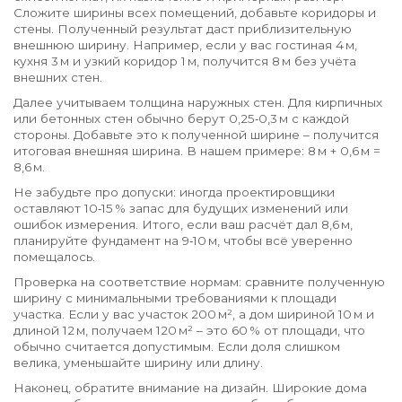
Сложите ширины всех помещений, добавьте коридоры и
стены. Полученный результат даст приблизительную
внешнюю ширину. Например, если у вас гостиная 4 м,
кухня 3 м и узкий коридор 1 м, получится 8 м без учёта
внешних стен.
Далее учитываем толщина наружных стен. Для кирпичных
или бетонных стен обычно берут 0,25‑0,3 м с каждой
стороны. Добавьте это к полученной ширине – получится
итоговая внешняя ширина. В нашем примере: 8 м + 0,6 м =
8,6 м.
Не забудьте про допуски: иногда проектировщики
оставляют 10‑15 % запас для будущих изменений или
ошибок измерения. Итого, если ваш расчёт дал 8,6 м,
планируйте фундамент на 9‑10 м, чтобы всё уверенно
помещалось.
Проверка на соответствие нормам: сравните полученную
ширину с минимальными требованиями к площади
участка. Если у вас участок 200 м², а дом шириной 10 м и
длиной 12 м, получаем 120 м² – это 60 % от площади, что
обычно считается допустимым. Если доля слишком
велика, уменьшайте ширину или длину.
Наконец, обратите внимание на дизайн. Широкие дома