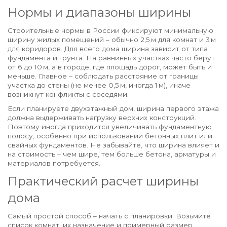
Нормы и диапазоны ширины
Строительные нормы в России фиксируют минимальную
ширину жилых помещений – обычно 2,5 м для комнат и 3 м
для коридоров. Для всего дома ширина зависит от типа
фундамента и грунта. На равнинных участках часто берут
от 6 до 10 м, а в городе, где площадь дорог, может быть и
меньше. Главное – соблюдать расстояние от границы
участка до стены (не менее 0,5 м, иногда 1 м), иначе
возникнут конфликты с соседями.
Если планируете двухэтажный дом, ширина первого этажа
должна выдерживать нагрузку верхних конструкций.
Поэтому иногда приходится увеличивать фундаментную
полосу, особенно при использовании бетонных плит или
свайных фундаментов. Не забывайте, что ширина влияет и
на стоимость – чем шире, тем больше бетона, арматуры и
материалов потребуется.
Практический расчет ширины
дома
Самый простой способ – начать с планировки. Возьмите
список комнат, их назначение и примерный размер.