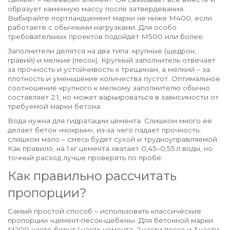
образует каменную массу после затвердевания.
Выбирайте портландцемент марки не ниже М400, если
работаете с обычными нагрузками. Для особо
требовательных проектов подойдёт М500 или более.
Заполнители делятся на два типа: крупные (щедрон,
гравий) и мелкие (песок). Крупный заполнитель отвечает
за прочность и устойчивость к трещинам, а мелкий – за
плотность и уменьшение количества пустот. Оптимальное
соотношение крупного к мелкому заполнителю обычно
составляет 2:1, но может варьироваться в зависимости от
требуемой марки бетона.
Вода нужна для гидратации цемента. Слишком много её
делает бетон «мокрым», из‑за чего падает прочность;
слишком мало – смесь будет сухой и трудноуправляемой.
Как правило, на 1 кг цемента хватает 0,45–0,55 л воды, но
точный расход лучше проверять по пробе.
Как правильно рассчитать
пропорции?
Самый простой способ – использовать классические
пропорции «цемент‑песок‑щебень». Для бетонной марки
М200 часто берут 1 часть цемента, 2 части песка и 3 части