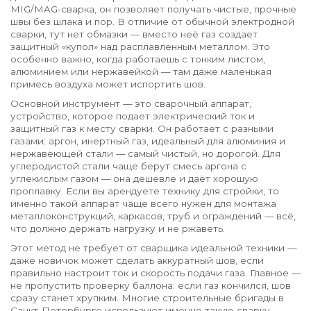
MIG/MAG-сварка
, он позволяет получать чистые, прочные
швы без шлака и пор.
В отличие от обычной электродной
сварки, тут нет обмазки — вместо неё газ создает
защитный «купол» над расплавленным металлом. Это
особенно важно, когда работаешь с тонким листом,
алюминием или нержавейкой — там даже маленькая
примесь воздуха может испортить шов.
Основной инструмент — это
сварочный аппарат
,
устройство, которое подает электрический ток и
защитный газ к месту сварки
. Он работает с разными
газами:
аргон
,
инертный газ, идеальный для алюминия и
нержавеющей стали
— самый чистый, но дорогой. Для
углеродистой стали чаще берут смесь аргона с
углекислым газом — она дешевле и даёт хорошую
проплавку. Если вы арендуете технику для стройки, то
именно такой аппарат чаще всего нужен для монтажа
металлоконструкций, каркасов, труб и ограждений — всё,
что должно держать нагрузку и не ржаветь.
Этот метод не требует от сварщика идеальной техники —
даже новичок может сделать аккуратный шов, если
правильно настроит ток и скорость подачи газа. Главное —
не пропустить проверку баллона: если газ кончился, шов
сразу станет хрупким. Многие строительные бригады в
Санкт-Петербурге используют именно такую сварку,