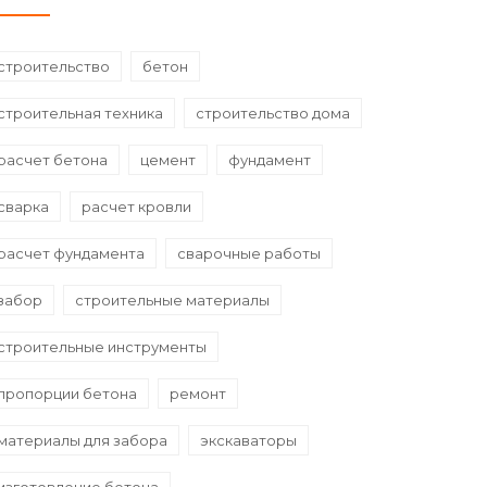
строительство
бетон
строительная техника
строительство дома
расчет бетона
цемент
фундамент
сварка
расчет кровли
расчет фундамента
сварочные работы
забор
строительные материалы
строительные инструменты
пропорции бетона
ремонт
материалы для забора
экскаваторы