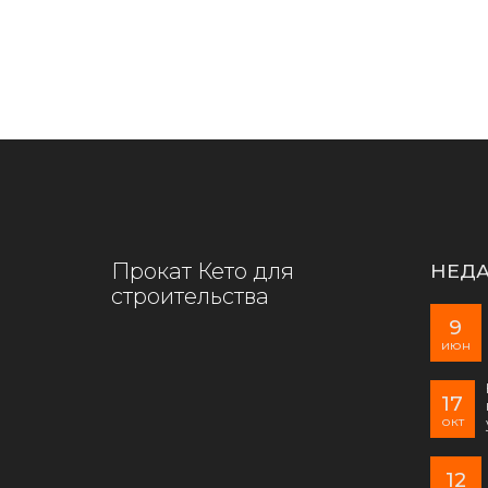
Прокат Кето для
НЕДА
строительства
9
июн
17
окт
12