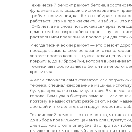
Технический ремонт
ремонт бетона
,
восстановл
фундаментов, площадок с использованием прави
требует понимания, как бетон набирает прочнос
работают. Это не про «заклеить и забыть». Это
10–15 лет, а не снова потрескалась через полго
цементом без гидрофобизаторов — нужен точный
растворы или правильные пропорции для стяжки
Иногда технический ремонт — это
ремонт доро
просадок, замена слоя основания с использован
хватает просто ковша — нужна целая цепочка те
покрытие, до виброрейки, которая выравнивает
техники вы просто зальёте бетон на неподготов
крошиться.
А если сломался сам экскаватор или погрузчик
техника
,
специализированные машины, используе
бульдозеры, катки и манипуляторы
. Вы не может
города. Вам нужна быстрая замена — или поним
поэтому в наших статьях разбирают, какая маши
арендой и что делать, если вдруг перестала раб
Технический ремонт — это не про то, что «кто-то
до выбора правильного цемента для штукатурки,
дней должна стоять опалубка. Это про то, чтобы
вы уже знаете, что каждый день простоя стоит 