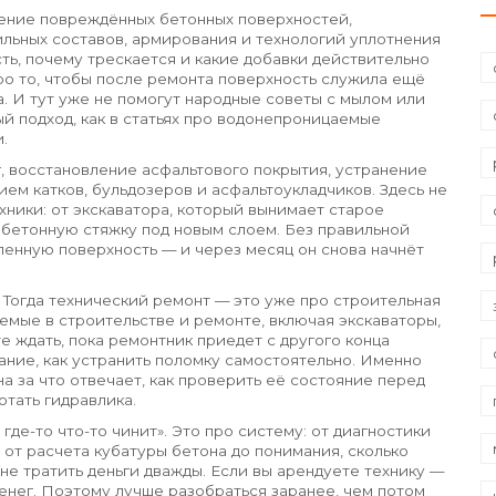
ение повреждённых бетонных поверхностей,
льных составов, армирования и технологий уплотнения
ть, почему трескается и какие добавки действительно
 про то, чтобы после ремонта поверхность служила ещё
да. И тут уже не помогут народные советы с мылом или
 подход, как в статьях про водонепроницаемые
.
г
,
восстановление асфальтового покрытия, устранение
ием катков, бульдозеров и асфальтоукладчиков
. Здесь не
хники: от экскаватора, который вынимает старое
 бетонную стяжку под новым слоем. Без правильной
ленную поверхность — и через месяц он снова начнёт
? Тогда технический ремонт — это уже про
строительная
мые в строительстве и ремонте, включая экскаваторы,
е ждать, пока ремонтник приедет с другого конца
ание, как устранить поломку самостоятельно. Именно
на за что отвечает, как проверить её состояние перед
отать гидравлика.
 где-то что-то чинит». Это про систему: от диагностики
 от расчета кубатуры бетона до понимания, сколько
 не тратить деньги дважды. Если вы арендуете технику —
денег. Поэтому лучше разобраться заранее, чем потом