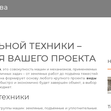
ва
ЬНОЙ ТЕХНИКИ –
Я ВАШЕГО ПРОЕКТА
Н
и
,
это совокупность машин и механизмов, применяемых
личных задач – от земляных работ до подъёма тяжестей
.
 она формирует основу любого крупного проекта.
виды
быстро и экономично будет завершён объект, а выбор
бюджет.
техники
Т
группы машин: земляные, подъёмные и уплотнительные.