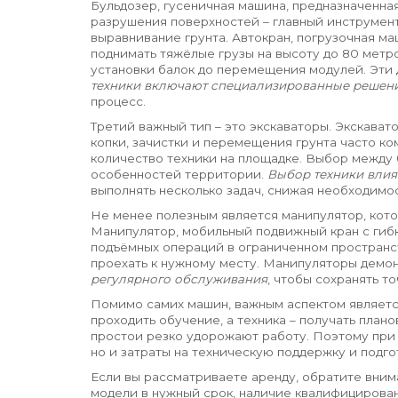
Бульдозер
,
гусеничная машина, предназначенна
разрушения поверхностей
– главный инструмент
выравнивание грунта.
Автокран
,
погрузочная ма
поднимать тяжёлые грузы на высоту до 80 метр
установки балок до перемещения модулей. Эти 
техники включают специализированные решени
процесс.
Третий важный тип – это экскаваторы.
Экскават
копки, зачистки и перемещения грунта
часто ко
количество техники на площадке. Выбор между 
особенностей территории.
Выбор техники влия
выполнять несколько задач, снижая необходимос
Не менее полезным является манипулятор, кот
Манипулятор
,
мобильный подвижный кран с гибк
подъёмных операций в ограниченном пространс
проехать к нужному месту. Манипуляторы демо
регулярного обслуживания
, чтобы сохранять т
Помимо самих машин, важным аспектом являетс
проходить обучение, а техника – получать план
простои резко удорожают работу. Поэтому при
но и затраты на техническую поддержку и подго
Если вы рассматриваете аренду, обратите вним
модели в нужный срок, наличие квалифицирова