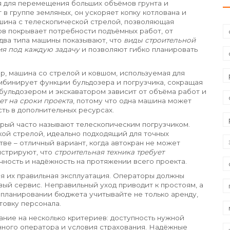
я для перемещения больших объёмов грунта и
 в группе земляных, он ускоряет копку котлована и
шина с телескопической стрелой, позволяющая
ов
покрывает потребности подъёмных работ, от
два типа машины показывают, что
виды строительной
я под каждую задачу
и позволяют гибко планировать
ор
,
машина со стрелой и ковшом, используемая для
мбинирует функции бульдозера и погрузчика, сокращая
бульдозером и экскаватором зависит от объёма работ и
ет на сроки проекта
, потому что одна машина может
ть в дополнительных ресурсах.
орый часто называют телескопическим погрузчиком.
ой стрелой, идеально подходящий для точных
тве
– отличный вариант, когда автокран не может
нстрируют, что
строительная техника требует
очность и надёжность на протяжении всего проекта.
я их правильная эксплуатация. Операторы должны
овый сервис. Неправильный уход приводит к простоям, а
 планировании бюджета учитывайте не только аренду,
товку персонала.
ание на несколько критериев: доступность нужной
нного оператора и условия страхования. Надёжные