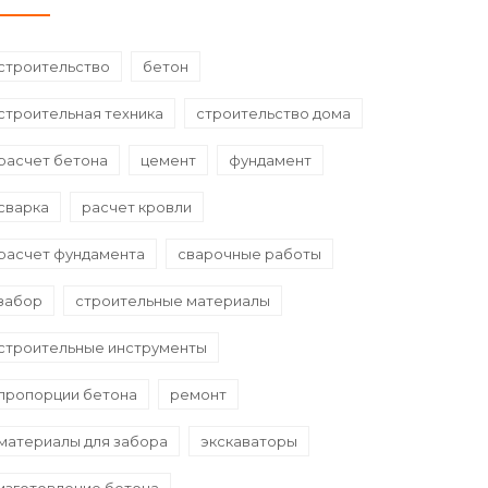
строительство
бетон
строительная техника
строительство дома
расчет бетона
цемент
фундамент
сварка
расчет кровли
расчет фундамента
сварочные работы
забор
строительные материалы
строительные инструменты
пропорции бетона
ремонт
материалы для забора
экскаваторы