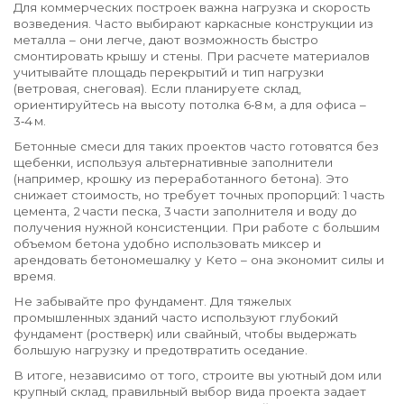
Для коммерческих построек важна нагрузка и скорость
возведения. Часто выбирают каркасные конструкции из
металла – они легче, дают возможность быстро
смонтировать крышу и стены. При расчете материалов
учитывайте площадь перекрытий и тип нагрузки
(ветровая, снеговая). Если планируете склад,
ориентируйтесь на высоту потолка 6‑8 м, а для офиса –
3‑4 м.
Бетонные смеси для таких проектов часто готовятся без
щебенки, используя альтернативные заполнители
(например, крошку из переработанного бетона). Это
снижает стоимость, но требует точных пропорций: 1 часть
цемента, 2 части песка, 3 части заполнителя и воду до
получения нужной консистенции. При работе с большим
объемом бетона удобно использовать миксер и
арендовать бетономешалку у Кето – она экономит силы и
время.
Не забывайте про фундамент. Для тяжелых
промышленных зданий часто используют глубокий
фундамент (ростверк) или свайный, чтобы выдержать
большую нагрузку и предотвратить оседание.
В итоге, независимо от того, строите вы уютный дом или
крупный склад, правильный выбор вида проекта задает