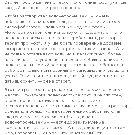
Это не просто цемент с песком. Это точная формула, где
каждый компонент играет свою роль.
Чтобы раствор стал водонепроницаемым, к нему
добавляют специальные вещества — пластификаторы,
гидрофобизаторы, полимерные модификаторы.
Некоторые строители используют жидкое мыло — это
дешево, но рискованно: если переборщить, раствор
теряет прочность. Лучше брать проверенные добавки,
которые есть в продаже в строительных магазинах. Они
не только отталкивают воду, но и делают смесь более
пластичной, что упрощает нанесение. Важно понимать:
водонепроницаемый раствор — это не волшебство. Он
работает только при правильном замешивании, укладке и
уходе. Если залить его в трещинатый фундамент или не
дать высохнуть — он не спасёт.
Этот тип раствора встречается в нескольких ключевых
местах.
штукатурка
,
поверхностное покрытие для стен,
особенно во влажных зонах
— одна из самых
распространённых сфер применения.
цементный раствор
,
основа для большинства строительных работ, включая
кладку и стяжки
тоже может быть сделан
водонепроницаемым — если добавить нужные
компоненты на этапе замеса. А в
гидроизоляция
,
система
мер, направленных на защиту конструкций от