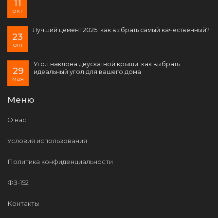
11
окт
Лучший цемент 2025: как выбрать самый качественный?
23
окт
Угол наклона двускатной крыши: как выбрать
29
идеальный угол для вашего дома
мая
Меню
О нас
Условия использования
Политика конфиденциальности
ФЗ-152
Контакты