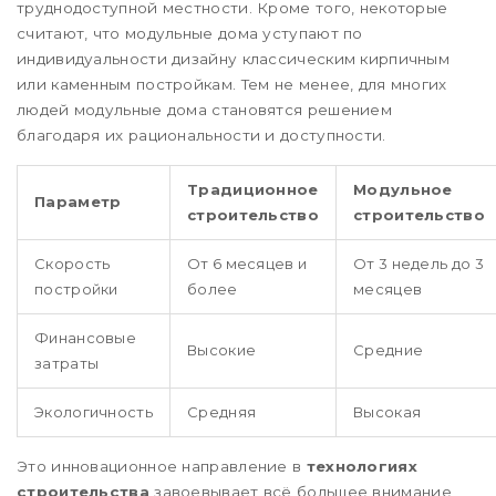
труднодоступной местности. Кроме того, некоторые
считают, что модульные дома уступают по
индивидуальности дизайну классическим кирпичным
или каменным постройкам. Тем не менее, для многих
людей модульные дома становятся решением
благодаря их рациональности и доступности.
Традиционное
Модульное
Параметр
строительство
строительство
Скорость
От 6 месяцев и
От 3 недель до 3
постройки
более
месяцев
Финансовые
Высокие
Средние
затраты
Экологичность
Средняя
Высокая
Это инновационное направление в
технологиях
строительства
завоевывает всё большее внимание