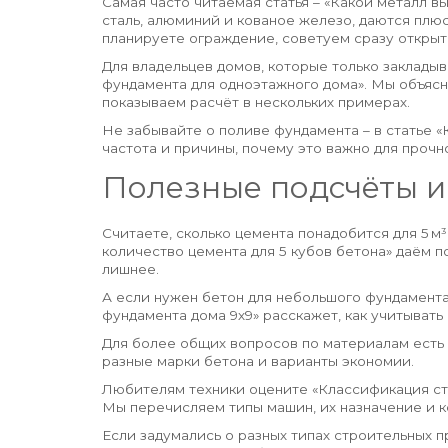
Самая часто читаемая статья – «Какой металл в
сталь, алюминий и кованое железо, даются плю
планируете ограждение, советуем сразу открыт
Для владельцев домов, которые только заклады
фундамента для одноэтажного дома». Мы объясняе
показываем расчёт в нескольких примерах.
Не забывайте о поливе фундамента – в статье «
частота и причины, почему это важно для прочн
Полезные подсчёты 
Считаете, сколько цемента понадобится для 5 м³
количество цемента для 5 кубов бетона» даём п
лишнее.
А если нужен бетон для небольшого фундамента 
фундамента дома 9х9» расскажет, как учитывать 
Для более общих вопросов по материалам есть «
разные марки бетона и варианты экономии.
Любителям техники оцените «Классификация стр
Мы перечисляем типы машин, их назначение и ко
Если задумались о разных типах строительных 