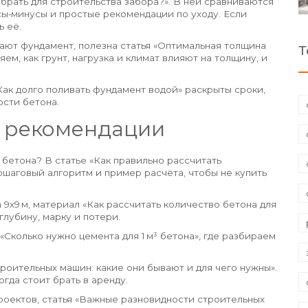
ыбрать для строительства забора?». В ней сравниваются
сы‑минусы и простые рекомендации по уходу. Если
ь её.
вают фундамент, полезна статья «Оптимальная толщина
Т
м, как грунт, нагрузка и климат влияют на толщину, и
Как долго поливать фундамент водой» раскрыты сроки,
ости бетона.
и рекомендации
 бетона? В статье «Как правильно рассчитать
ошаговый алгоритм и пример расчёта, чтобы не купить
9х9 м, материал «Как рассчитать количество бетона для
глубину, марку и потери.
Сколько нужно цемента для 1 м³ бетона», где разбираем
оительных машин: какие они бывают и для чего нужны».
гда стоит брать в аренду.
проектов, статья «Важные разновидности строительных