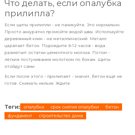
Что делать, если опалубка
прилипла?
Если щиты прилипли - не паникуйте. Это нормально.
Просто аккуратно промойте водой швы. Используйте
деревянный клин - не металлический. Металл
царапает бетон. Подождите 6-12 часов - вода
размягчит остатки цементного молока. Потом -
лёгкие постукивания молотком по бокам. Щиты
отойдут сами.
Если после этого - прилипает - значит, бетон ещё не
готов. Снимать нельзя. Ждите.
Теги:
опалубка
срок снятия опалубки
бетон
фундамент
строительство дома