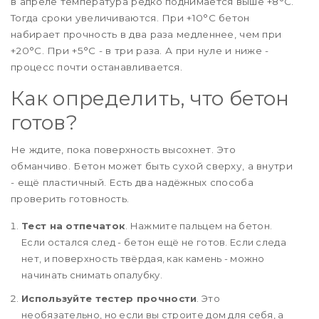
в апреле температура редко поднимается выше +8°C.
Тогда сроки увеличиваются. При +10°C бетон
набирает прочность в два раза медленнее, чем при
+20°C. При +5°C - в три раза. А при нуле и ниже -
процесс почти останавливается.
Как определить, что бетон
готов?
Не ждите, пока поверхность высохнет. Это
обманчиво. Бетон может быть сухой сверху, а внутри
- ещё пластичный. Есть два надёжных способа
проверить готовность.
Тест на отпечаток
. Нажмите пальцем на бетон.
Если остался след - бетон ещё не готов. Если следа
нет, и поверхность твёрдая, как камень - можно
начинать снимать опалубку.
Используйте тестер прочности
. Это
необязательно, но если вы строите дом для себя, а