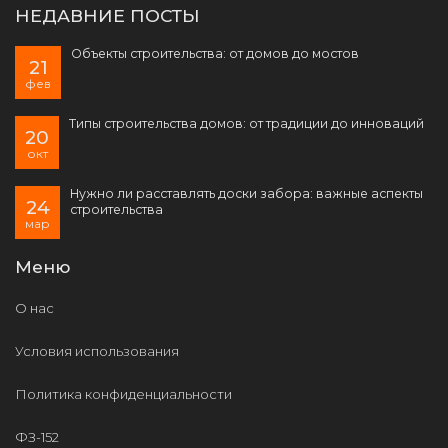
НЕДАВНИЕ ПОСТЫ
Объекты строительства: от домов до мостов
21
фев
Типы строительства домов: от традиции до инноваций
20
окт
Нужно ли расставлять доски забора: важные аспекты
24
строительства
мар
Меню
О нас
Условия использования
Политика конфиденциальности
ФЗ-152