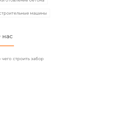
изготовление бетона
строительные машины
 нас
з чего строить забор