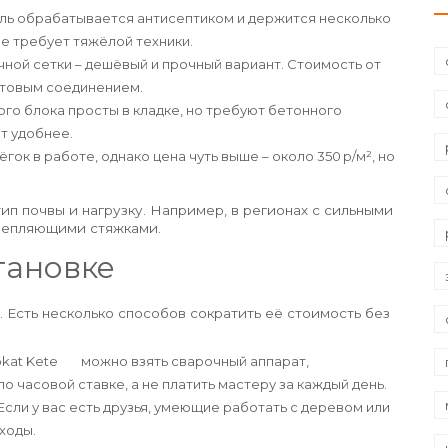
 ель обрабатывается антисептиком и держится несколько
 не требует тяжёлой техники.
чной сетки – дешёвый и прочный вариант. Стоимость от
олтовым соединением.
ого блока просты в кладке, но требуют бетонного
ет удобнее.
лёгок в работе, однако цена чуть выше – около 350 р/м², но
ип почвы и нагрузку. Например, в регионах с сильными
крепляющими стяжками.
тановке
. Есть несколько способов сократить её стоимость без
okat Kete
можно взять сварочный аппарат,
 часовой ставке, а не платить мастеру за каждый день.
сли у вас есть друзья, умеющие работать с деревом или
ходы.