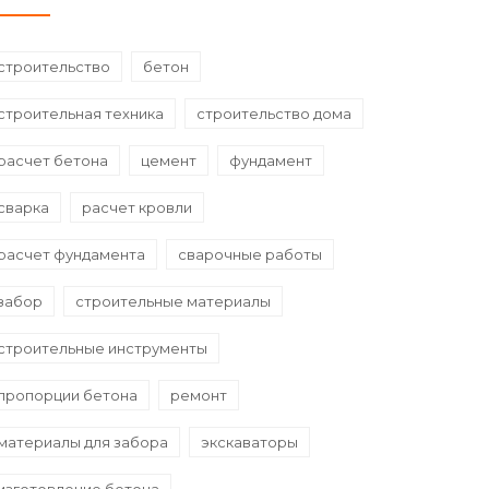
строительство
бетон
строительная техника
строительство дома
расчет бетона
цемент
фундамент
сварка
расчет кровли
расчет фундамента
сварочные работы
забор
строительные материалы
строительные инструменты
пропорции бетона
ремонт
материалы для забора
экскаваторы