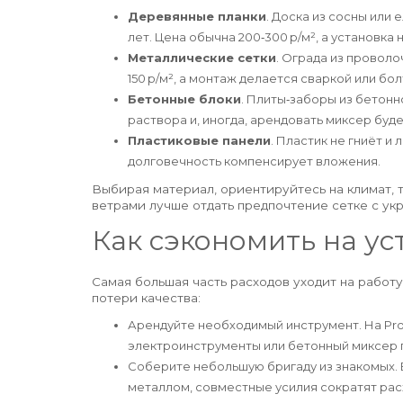
Деревянные планки
. Доска из сосны или
лет. Цена обычна 200‑300 р/м², а установка
Металлические сетки
. Ограда из проволо
150 р/м², а монтаж делается сваркой или б
Бетонные блоки
. Плиты‑заборы из бетонн
раствора и, иногда, арендовать миксер буд
Пластиковые панели
. Пластик не гниёт и 
долговечность компенсирует вложения.
Выбирая материал, ориентируйтесь на климат, т
ветрами лучше отдать предпочтение сетке с у
Как сэкономить на ус
Самая большая часть расходов уходит на работу
потери качества:
Арендуйте необходимый инструмент. На
Pr
электроинструменты или бетонный миксер по
Соберите небольшую бригаду из знакомых. Е
металлом, совместные усилия сократят рас