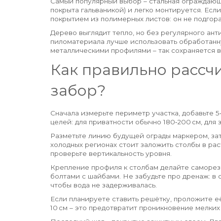
Самый популярный выбор – стальная ограждающа
покрыта гальваникой) и легко монтируется. Есл
покрытием из полимерных листов: он не подгора
Дерево выглядит тепло, но без регулярного ан
пиломатериала лучше использовать обработанн
металлическими профилями – так сохраняется в
Как правильно рассчи
забор?
Сначала измерьте периметр участка, добавьте 5
целей: для приватности обычно 180‑200 см, для з
Разметьте линию будущей ограды маркером, зате
холодных регионах стоит заложить столбы в раст
проверьте вертикальность уровня.
Крепление профиля к столбам делайте саморез
болтами с шайбами. Не забудьте про дренаж: в
чтобы вода не задерживалась.
Если планируете ставить решётку, проложите е
10 см – это предотвратит проникновение мелких