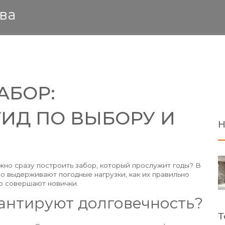
ва
АБОР:
ГИД ПО ВЫБОРУ И
Н
ожно сразу построить забор, который прослужит годы? В
но выдерживают погодные нагрузки, как их правильно
то совершают новички.
антируют долговечность?
Т