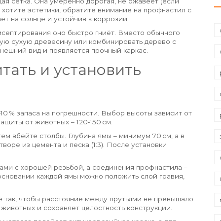
я сетка. Она умеренно дорогая, не ржавеет (если
и хотите эстетики, обратите внимание на профнастил с
ет на солнце и устойчив к коррозии.
тисептирования оно быстро гниёт. Вместо обычного
ую сухую древесину или комбинировать дерево с
нешний вид и появляется прочный каркас.
тать и установить
‑10 % запаса на погрешности. Выбор высоты зависит от
ащиты от животных – 120‑150 см.
м вбейте столбы. Глубина ямы – минимум 70 см, а в
воре из цемента и песка (1:3). После установки
ами с хорошей резьбой, а соединения профнастила –
 основании каждой ямы можно положить слой гравия,
ё так, чтобы расстояние между прутьями не превышало
 животных и сохраняет целостность конструкции.