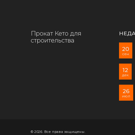
Прокат Кето для
НЕДА
строительства
20
сен
12
дек
26
июл
© 2026. Все права защищены.