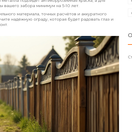
 металла подойдет антикоррозийная краска, а для
ы вашего забора минимум на 5‑10 лет.
ильного материала, точных расчётов и аккуратного
чите надёжную ограду, которая будет радовать глаз и
онт.
О
С