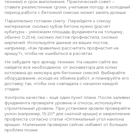
техники) и срок выполнения. Практический совет –
ставьте реалистичные сроки, учитывая погоду: в холодный
период работа с бетонной смесью может занять дольше.
Параллельно готовим смету. Перейдите к списку
материалов: сколько кубов бетона нужно (расчёт
кубатуры – умножаем площадь фундамента на толщину,
обычно 0,25 м), сколько листов профнастила, сколько
кирпичей. Используйте данные из ваших постов,
например, «Как правильно рассчитать профнастил на
крышу?», чтобы не ошибиться в расчётах.
Не забудьте про аренду техники. На нашем сайте вы
найдёте всё необходимое: от экскаватора для копки
котлована до миксера для бетонных смесей. Выбирайте
оборудование, исходя из объёма работ, и планируйте его
доставку так, чтобы она совпадала с началом каждой
стадии.
Контроль качества – ещё один пункт плана. После заливки
фундамента проверьте уровень и откосы, используйте
строительный уровень. При установке кровли проверяйте
уклон (например, 15‑20° для скатной крыши) и закрепление
профлиста согласно статье «Оптимальный угол наклона
крыши». Маленькие проверки сейчас избавят от больших
проблем позже.