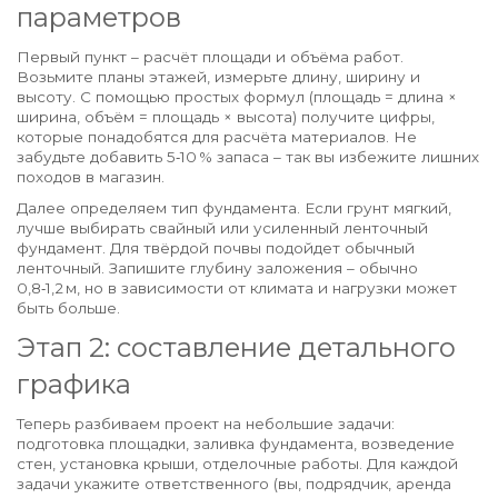
параметров
Первый пункт – расчёт площади и объёма работ.
Возьмите планы этажей, измерьте длину, ширину и
высоту. С помощью простых формул (площадь = длина ×
ширина, объём = площадь × высота) получите цифры,
которые понадобятся для расчёта материалов. Не
забудьте добавить 5‑10 % запаса – так вы избежите лишних
походов в магазин.
Далее определяем тип фундамента. Если грунт мягкий,
лучше выбирать свайный или усиленный ленточный
фундамент. Для твёрдой почвы подойдет обычный
ленточный. Запишите глубину заложения – обычно
0,8‑1,2 м, но в зависимости от климата и нагрузки может
быть больше.
Этап 2: составление детального
графика
Теперь разбиваем проект на небольшие задачи:
подготовка площадки, заливка фундамента, возведение
стен, установка крыши, отделочные работы. Для каждой
задачи укажите ответственного (вы, подрядчик, аренда