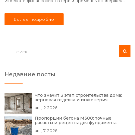
избежать финансовых потерь и временных задержек.
Процесс включает в себя как разработку
архитектурного проекта, так и более детальные
Более подробно
расчеты инженерных коммуникаций. Статья
раскрывает все необходимые шаги и нюансы,
которые помогут понять, зачем и как стоит
планировать строительство вашего дома.
Недавние посты
Что значит 3 этап строительства дома:
черновая отделка и инженерия
авг, 2 2026
Пропорции бетона М300: точные
расчеты и рецепты для фундамента
авг, 7 2026