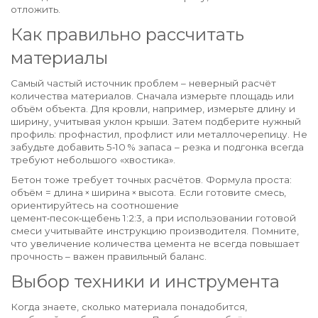
отложить.
Как правильно рассчитать
материалы
Самый частый источник проблем – неверный расчёт
количества материалов. Сначала измерьте площадь или
объём объекта. Для кровли, например, измерьте длину и
ширину, учитывая уклон крыши. Затем подберите нужный
профиль: профнастил, профлист или металлочерепицу. Не
забудьте добавить 5‑10 % запаса – резка и подгонка всегда
требуют небольшого «хвостика».
Бетон тоже требует точных расчётов. Формула проста:
объём = длина × ширина × высота. Если готовите смесь,
ориентируйтесь на соотношение
цемент‑песок‑щебень 1:2:3, а при использовании готовой
смеси учитывайте инструкцию производителя. Помните,
что увеличение количества цемента не всегда повышает
прочность – важен правильный баланс.
Выбор техники и инструмента
Когда знаете, сколько материала понадобится,