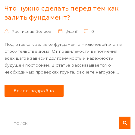
Что нужно сделать перед тем как
залить фундамент?
Ростислав Беляев
фев 6
0
Подготовка к заливке фундамента – ключевой этап в
строительстве дома. От правильности выполнения
всех шагов зависит долговечность и надежность
будущей постройки. В статье рассказывается о
необходимых проверках грунта, расчете нагрузок,
выборе типа фундамента и практических советах по
подготовке участка. Также рассматривается вопрос о
Более подробно
времени года и погодных условиях, которые могут
повлиять на процесс заливки.