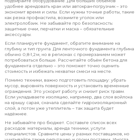
подбирайте оборудование. Для больших объёмов
удобнее арендовать кран или автокран‑погрузчик – это
экономит время и силы. Если нужны точные работы, такие
как резка профнастила, возьмите уголок или
электролобзик. Не забывайте про безопасность:
защитные очки, перчатки и маска – обязательные
аксессуары.
Если планируете фундамент, обратите внимание на
глубину и тип грунта. Для ленточного фундамента глубина
обычно 0,8‑1,2 м, но в регионах с промерзанием может
потребоваться больше. Рассчитайте объём бетона для
фундамента отдельно – это поможет точно оценить
стоимость и избежать нехватки смеси на месте.
Помимо техники, важно подготовить площадку: убрать
мусор, выровнять поверхность и установить временные
ограждения. Это ускорит работу и снизит риск травм.
Если укладываете изоляцию, например, два слоя войлока
на крышу сарая, сначала сделайте гидроизоляционный
слой, а потом уже утеплитель – так защита будет
надёжнее.
Не забывайте про бюджет. Составьте список всех
расходов: материалы, аренда техники, услуги
специалистов. Сравните цены у разных поставщиков, но
учитывайте также репутацию и сроки поставки. Иногда