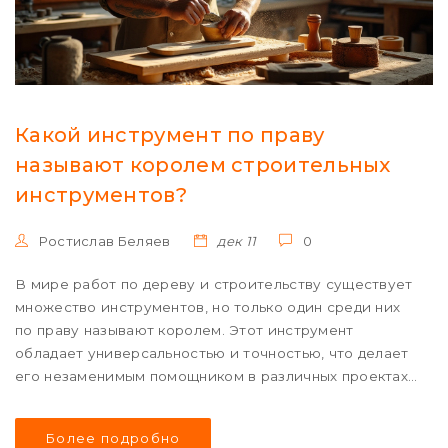
Какой инструмент по праву
называют королем строительных
инструментов?
Ростислав Беляев
дек 11
0
В мире работ по дереву и строительству существует
множество инструментов, но только один среди них
по праву называют королем. Этот инструмент
обладает универсальностью и точностью, что делает
его незаменимым помощником в различных проектах.
В статье исследуются причины столь высокого
статуса этого инструмента, его особенности и сферы
Более подробно
применения. Также предлагаются советы по выбору и