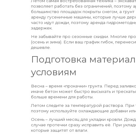
Летом самая востребованная техника – экскават
позволяет работать без ограничений, поэтому 
большинство площадок покрыты снегом, а грунт 
аренду гусеничные машины, которые лучше дер
часто идут дожди, поэтому аренда гидрометодн
задержек.
Не забывайте про сезонные скидки. Многие про
(осень и зима). Если ваш график гибок, перенес
дешевле.
Подготовка материал
условиям
Весна – время «прокачки» грунта. Перед залив
иначе бетон может быстро высыхать и трескатьс
больше времени для работы.
Летом следите за температурой раствора. При 
поэтому используйте охлаждающие добавки или
Осень – лучший месяц для укладки кровли. Дожд
случае протечки сразу исправить её. При укла
которые защитят от влаги.