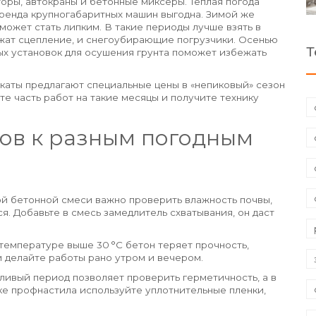
оры, автокраны и бетонные миксеры. Теплая погода
аренда крупногабаритных машин выгодна. Зимой же
может стать липким. В такие периоды лучше взять в
жат сцепление, и снегоубирающие погрузчики. Осенью
Т
ых установок для осушения грунта поможет избежать
каты предлагают специальные цены в «непиковый» сезон
ите часть работ на такие месяцы и получите технику
ов к разным погодным
кой бетонной смеси важно проверить влажность почвы,
я. Добавьте в смесь замедлитель схватывания, он даст
температуре выше 30 °C бетон теряет прочность,
 делайте работы рано утром и вечером.
ливый период позволяет проверить герметичность, а в
дке профнастила используйте уплотнительные пленки,