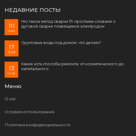
НЕДАВНИЕ ПОСТЫ
Что такое метод сварки 111: простыми словами о
10
дуговой сварке плавящимся электродом
мар
Грунтовые воды под домом: что делать?
17
фев
Какие есть способы ремонта: от косметического до
13
капитального
ноя
Меню
О нас
Условия использования
Политика конфиденциальности