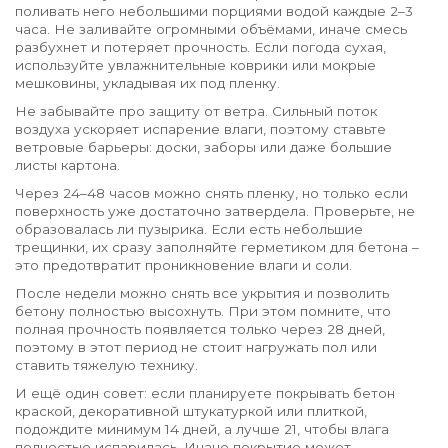
поливать него небольшими порциями водой каждые 2–3
часа. Не заливайте огромными объёмами, иначе смесь
разбухнет и потеряет прочность. Если погода сухая,
используйте увлажнительные коврики или мокрые
мешковины, укладывая их под пленку.
Не забывайте про защиту от ветра. Сильный поток
воздуха ускоряет испарение влаги, поэтому ставьте
ветровые барьеры: доски, заборы или даже большие
листы картона.
Через 24–48 часов можно снять пленку, но только если
поверхность уже достаточно затвердела. Проверьте, не
образовалась ли пузырика. Если есть небольшие
трещинки, их сразу заполняйте герметиком для бетона –
это предотвратит проникновение влаги и соли.
После недели можно снять все укрытия и позволить
бетону полностью высохнуть. При этом помните, что
полная прочность появляется только через 28 дней,
поэтому в этот период не стоит нагружать пол или
ставить тяжелую технику.
И ещё один совет: если планируете покрывать бетон
краской, декоративной штукатуркой или плиткой,
подождите минимум 14 дней, а лучше 21, чтобы влага
полностью испарилась. Иначе покрытие может