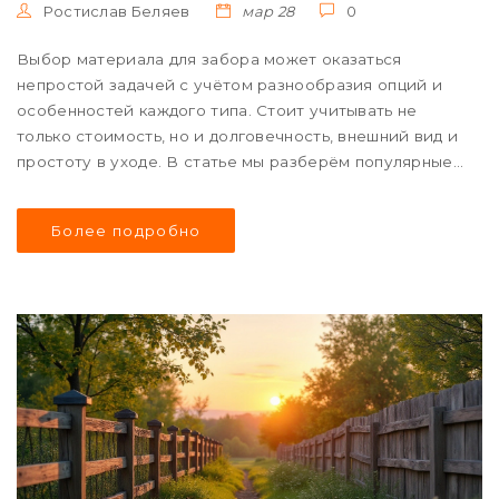
Ростислав Беляев
мар 28
0
Выбор материала для забора может оказаться
непростой задачей с учётом разнообразия опций и
особенностей каждого типа. Стоит учитывать не
только стоимость, но и долговечность, внешний вид и
простоту в уходе. В статье мы разберём популярные
материалы для заборов, их плюсы и минусы, а также
предоставим советы по выбору. Эта информация
Более подробно
поможет вам сделать осознанный выбор, гарантируя,
что забор будет служить долго и украшать ваш
участок. Также мы расскажем о неожиданных нюансах,
касающихся строительства забора.