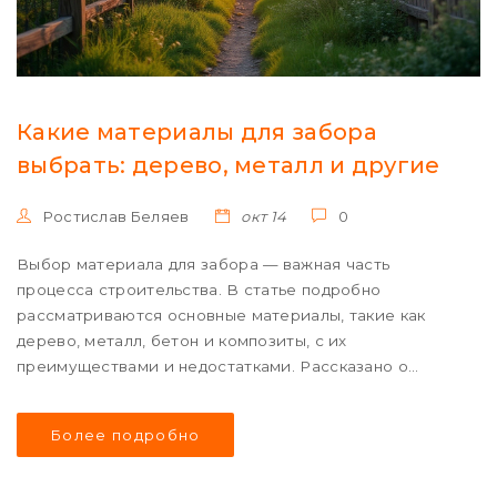
Какие материалы для забора
выбрать: дерево, металл и другие
Ростислав Беляев
окт 14
0
Выбор материала для забора — важная часть
процесса строительства. В статье подробно
рассматриваются основные материалы, такие как
дерево, металл, бетон и композиты, с их
преимуществами и недостатками. Рассказано о
подходящих условиях эксплуатации и визуальных
аспектах каждого материала. Поделимся
Более подробно
практическими советами, как выбрать наилучший
вариант для вашего участка. Узнайте, на что стоит
обратить внимание перед покупкой.