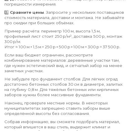
погрешности измерения.
5️⃣
Сравните цены
. Запросите у нескольких поставщиков
стоимость материала, доставки и монтажа. Не забывайте
про скидки при больших объёмах.
Пример расчёта: периметр 100 м, высота 1,5 м,
профильный лист стоит 250 р/м², доставка 500 р, монтаж
300 р/м.
Итог ≈ 100 м × 1,5 м × 250 р + 500 р + 100 м × 300 р = 37 500 р.
Если ваш бюджет ограничен, рассмотрите
комбинирование материалов: деревянные участки там,
где нужен эстетический вид, и сетчатый забор на менее
заметных участках.
Не забудьте про фундамент столбов. Для лёгких оград
достаточно бетонных столбов 30 см в диаметре, залитых
на глубину 0,8 м. Для тяжёлых бетонных или кирпичных
заборов нужны более массивные фундаменты.
Наконец, проверьте местные нормы. В некоторых
муниципалитетах запрещено ставить заборы выше
определённой высоты без согласования.
Собрав информацию, вы сможете подобрать материал,
который впишется в ваш стиль, выдержит климат и