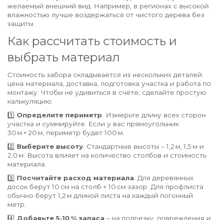
желаемый внешний вид. Например, в регионах с высокой
влажностью лучше воздержаться от чистого дерева без
защиты.
Как рассчитать стоимость и
выбрать материал
Стоимость забора складывается из нескольких деталей:
цена материала, доставка, подготовка участка и работа по
монтажу. Чтобы не удивиться в счёте, сделайте простую
калькуляцию.
1️⃣
Определите периметр
. Измерьте длину всех сторон
участка и суммируйте. Если у вас прямоугольник
30 м × 20 м, периметр будет 100 м.
2️⃣
Выберите высоту
. Стандартные высоты – 1,2 м, 1,5 м и
2,0 м. Высота влияет на количество столбов и стоимость
материала.
3️⃣
Посчитайте расход материала
. Для деревянных
досок берут 10 см на столб + 10 см зазор. Для профлиста
обычно берут 1,2 м длиной листа на каждый погонный
метр.
4️⃣
Добавьте 5‑10 % запаса
– на подрезку, повреждения и